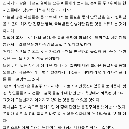
십자가의 삶을 따르길 원하는 모든 이들에게 보내는, 손해를 두려워하는 현
대인들에게 당당히 외치는 복음의 메시지!
오늘날 많은 사람들은
'
돈
'
으로 대표되는 물질을 통해 만족감을 얻고 성취감
을 느낀다
.
하지만 진정한 행복
,
축복받은 인생이란 많은 것을 소유하는 것이
아니다
.
김창현 목사는
<
손해의 낭만
>
을 통해 물질에 집착하는 물질주의 세계관을
통해서는 결코 영원한 만족감을 느낄 수 없다고 말한다
.
저자는 성경을 기초로 많은 자료와 문헌을 연구하고 물질과 하나님에 대한
깊은 묵상을 거쳐 이 책을 완성했다
.
또한 깊이 있는 지식과 성경 속 하나님의 말씀에 대한 놀라운 통찰력을 통해
오늘날의 자본주의가 어떻게 발생하게 되었는지 이해하기 쉽게 역사적 근거
를 들어 설명하고 있다
.
<
손해의 낭만
>
은 물질주의의 시작이 태초의 에덴동산이었음을 보여준다
.
성
경 속 인물들과 사건들이 결국 물질에 대한 인간의 욕망에서 비롯된 것이며
그것이 오늘날까지 이어지고 있다는 것을 알 수 있을 것이다
.
하나님의 질서 속으로 들어가면 이 땅에 만연한 물질주의를 벗어날 수 있다
.
우리가 받은 최고의 축복은 바로 이 세상을 살아나게 한 하나님의
‘
손해
’
이
다
.
그리스도인에게 손해는 낭만이며 하나님의 나라를 이뤄가는 길이다
.