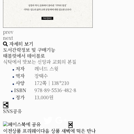
prev
next
자세히 보기
도서간략정보 및 구매기능
태블릿에서 테이블로
식탁에서 맛보는 신앙과 교회의 본질
저자
레너드 스윗
역자
장택수
사양
172쪽│138*210
ISBN
978-89-5536-482-8
정가
13,000원
SNS공유
이전상품
프리웨이
다음 상품
새벽에 먹은 만나