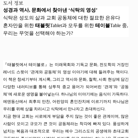
도서 정보
성경과 역사
,
문화에서 찾아낸
‘
식탁의 영성
’
식탁은 성도의 삶과 교회 공동체에 대한 절묘한 은유다
혼자만을 위한
태블릿
Tablet
과 모두를 위한
테이블
Table
중
,
우리는 무엇을 선택해야 하는가
?
『
태블릿에서 테이블로
』
는 미래목회와 기독교 문화
,
전도학의 거장인
레너드 스윗이
‘
관계와 공동체
’
의 영성 이야기에 대해 들려주는 책이다
.
이 책은 창세기부터 계시록
,
그리고 역사와 문화
,
철학
,
사회 현상에 담긴
다양한 내러티브를 통해 상투적 종교 용어가 되어버린
‘
관계
’
와
‘
공동
체
’
에 새로운 생명을 불어넣는다
.
하나님의 이야기에는 음식이 가득하다
.
에덴동산에서 최후의 만찬
,
어린양의 혼인잔치에 이르기까지 하나님은
우리를 위해 상을 차리시고 식탁에서 만나자고 초대하신다
.
지금 현대 교회는 서로에게 부담을 주지 않는 것이 좋은 관계이며
,
많은
사람이 모이고 규모가 큰 것이 공동체라는 착각에 빠져 있다
.
풍성하게
넘치는 복음과 대조적으로
우리는 예수 그리스도의 공생애와 초대교회