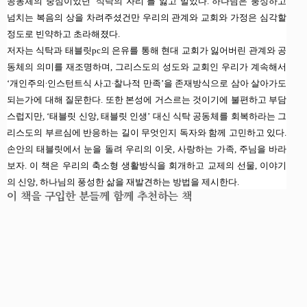
공동체의 중심이었던
‘
식탁의 자리
’
를 잃고 말았다
.
하나님은 풍성하고
넘치는 복음의 상을 차려주셨건만 우리의 관계와 교회와 가정은 심각할
정도로 빈약하고 초라해졌다
.
저자는 식탁과 태블릿
pc
의 은유를 통해 현대 교회가 잃어버린 관계와 공
동체의 의미를 재조명하며
,
그리스도의 성도와 교회인 우리가 계속해서
‘
개인주의
∙
인스턴트식 사고
∙
찰나적 만족
’
을 존재방식으로 삼아 살아가도
되는가에 대해 질문한다
.
또한 본성에 거스르는 것이기에 불편하고 부담
스럽지만
, ‘
태블릿 신앙
,
태블릿 인생
’
대신 식탁 공동체를 회복하라는 그
리스도의 부르심에 반응하는 길이 무엇인지 독자와 함께 고민하고 있다
.
손안의 태블릿에서 눈을 돌려 우리의 이웃
,
사랑하는 가족
,
주님을 바라
보자
.
이 책은 우리의 축소형 생활방식을 회개하고 교제의 선물
,
이야기
의 신앙
,
하나님의 풍성한 삶을 재발견하는 방법을 제시한다
.
이 책을 구입한 분들께 함께 추천하는 책