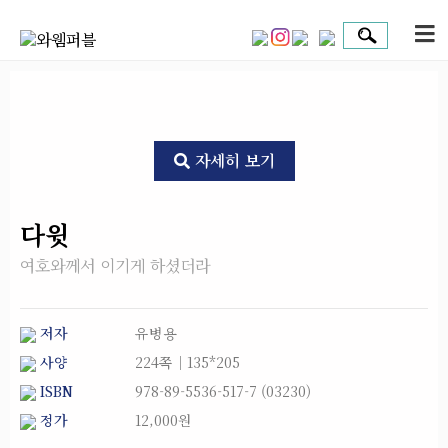
자세히 보기
다윗
여호와께서 이기게 하셨더라
저자
유병용
사양
224쪽│135*205
ISBN
978-89-5536-517-7 (03230)
정가
12,000원